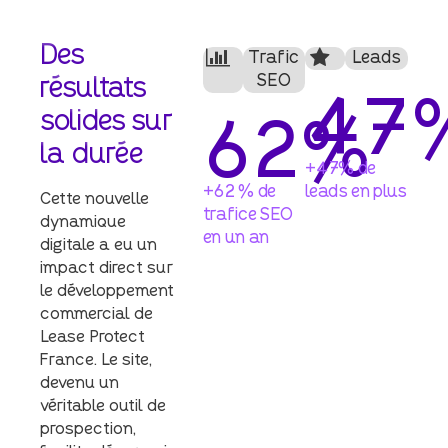
Des
Trafic
Leads
SEO
résultats
47
solides
sur
62
%
la
durée
+47% de
+62 % de
leads en plus
Cette nouvelle
trafice SEO
dynamique
en un an
digitale a eu un
impact direct sur
le développement
commercial de
Lease Protect
France. Le site,
devenu un
véritable outil de
prospection,