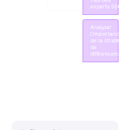
clés des
trafic
qualifié
experts SEO
Analyser
l'importance
de la stratégie
de
référencement
Nos services
d'agence SEO