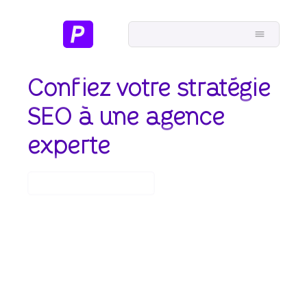
LEADGEN
Confiez
votre
stratégie
SEO
à
une
agence
EXPERTISES
experte
SECTEURS
RÉALISATIONS
Boostez votre visibilité
PRÉSENTATION
MÉDIAS
CONTACT