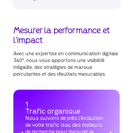
Mesurer
la
performance
et
l'impact
Avec une expertise en communication digitale
360°, nous vous apportons une visibilité
inégalée, des stratégies de marque
percutantes et des résultats mesurables.
Mesurer mes résultats
1
Trafic organique
Nous suivons de près l’évolution
de votre trafic issu des moteurs
de recherche pour mesurer la