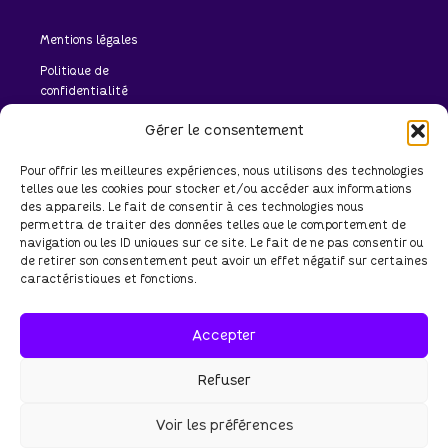
Mentions légales
Politique de
confidentialité
Politique de cookies
Gérer le consentement
(UE)
Pour offrir les meilleures expériences, nous utilisons des technologies
telles que les cookies pour stocker et/ou accéder aux informations
des appareils. Le fait de consentir à ces technologies nous
Discutons de votre
permettra de traiter des données telles que le comportement de
projet ensemble
navigation ou les ID uniques sur ce site. Le fait de ne pas consentir ou
de retirer son consentement peut avoir un effet négatif sur certaines
Parlons de vous
caractéristiques et fonctions.
Accepter
Copyright – 2026 – Perroquet – SARL au capital de 50 000 € – SIREN
Refuser
101 448 249 – Tous droits réservés.
Voir les préférences