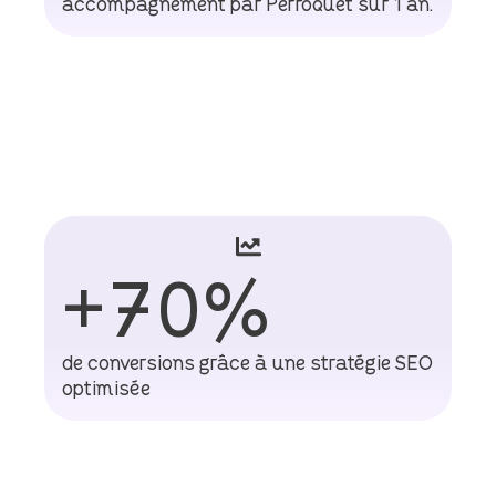
accompagnement par Perroquet sur 1 an.
+
135
%
de trafic organique en 8 mois
+
70
%
de conversions grâce à une stratégie SEO
optimisée