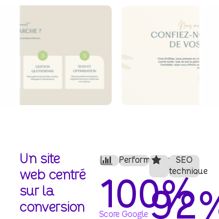
Un
site
Performance
SEO
technique
web
centré
100
%
sur
la
92
conversion
Score Google